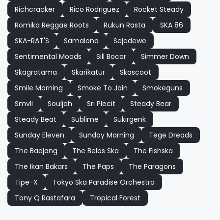
Richcracker
Rico Rodriguez
Rocket Steady
Romika Reggae Roots
Rukun Rasta
SKA 86
SKA-RAT'S
Samalona
Sejedewe
Sentimental Moods
Sill Bocor
Simmer Down
Skagratama
Skarikatur
Skascoot
Smile Morning
Smoke To Join
Smokeguns
Smvll
Souljah
Sri Plecit
Steady Bear
Steady Beat
Sublime
Sukirgenk
Sunday Eleven
Sunday Morning
Tege Dreads
The Badjang
The Belos Ska
The Fishska
The Ikan Bakars
The Paps
The Paragons
Tipe-X
Tokyo Ska Paradise Orchestra
Tony Q Rastafara
Tropical Forest