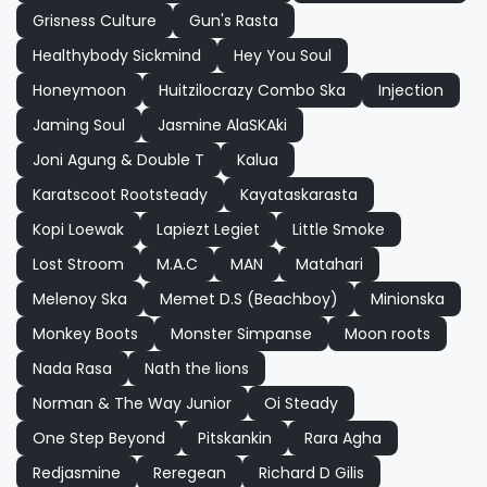
Grisness Culture
Gun's Rasta
Healthybody Sickmind
Hey You Soul
Honeymoon
Huitzilocrazy Combo Ska
Injection
Jaming Soul
Jasmine AlaSKAki
Joni Agung & Double T
Kalua
Karatscoot Rootsteady
Kayataskarasta
Kopi Loewak
Lapiezt Legiet
Little Smoke
Lost Stroom
M.A.C
MAN
Matahari
Melenoy Ska
Memet D.S (Beachboy)
Minionska
Monkey Boots
Monster Simpanse
Moon roots
Nada Rasa
Nath the lions
Norman & The Way Junior
Oi Steady
One Step Beyond
Pitskankin
Rara Agha
Redjasmine
Reregean
Richard D Gilis