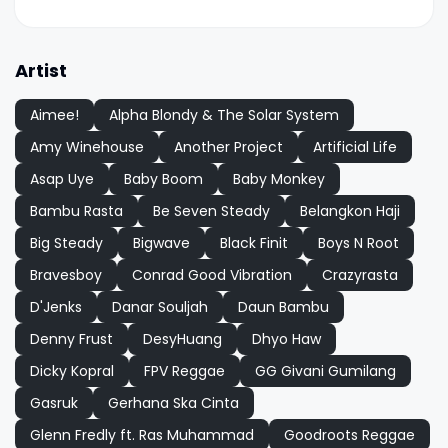
Artist
Aimee!
Alpha Blondy & The Solar System
Amy Winehouse
Another Project
Artificial Life
Asap Uye
Baby Boom
Baby Monkey
Bambu Rasta
Be Seven Steady
Belangkon Haji
Big Steady
Bigwave
Black Finit
Boys N Root
Bravesboy
Conrad Good Vibration
Crazyrasta
D'Jenks
Danar Souljah
Daun Bambu
Denny Frust
DesyHuang
Dhyo Haw
Dicky Kopral
FPV Reggae
GG Givani Gumilang
Gasruk
Gerhana Ska Cinta
Glenn Fredly ft. Ras Muhammad
Goodroots Reggae